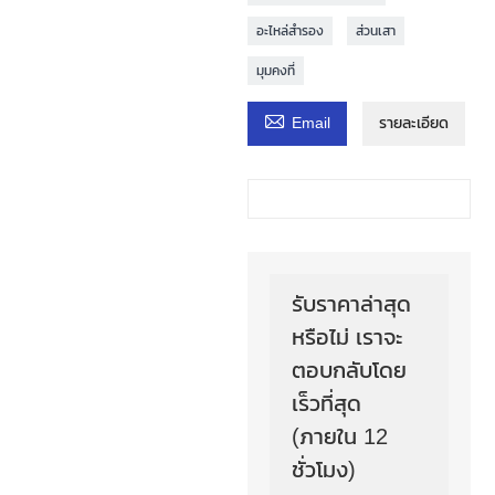
อะไหล่สำรอง
ส่วนเสา
มุมคงที่

Email
รายละเอียด
รับราคาล่าสุด
หรือไม่ เราจะ
ตอบกลับโดย
เร็วที่สุด
(ภายใน 12
ชั่วโมง)