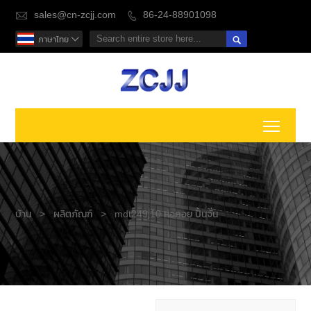
sales@cn-zcjj.com
86-24-88901098



ภาษาไทย

Toggl
บ้าน
>
ผลิตภัณฑ์
>
mdt249j10 หอคอย ปั้นจั่น