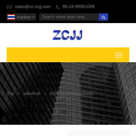
sales@cn-zcjj.com
86-24-88901098



ภาษาไทย

Toggl
บ้าน
>
ผลิตภัณฑ์
>
ไม่มีส่วนบน ทาวเวอร์เครน