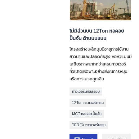
ไม่มีส่วนบน 12Ton หอคอย
ปั้นจั่น ด้านบนแบน
โครงสร้างเหล็กบูมมีอายุการใช้งาน
ยาวนานและปลอดภัยสูง หอหัวแบนมี
เสถียรภาพมากกว่าเครนทาวเวอร์
ทั่วไปโดยเฉพาะอย่างยิ่งในการหมุน
หรือการเบรกฉุกเฉิน
ทาวเวอร์เครนเรียบ
12Ton ทาวเวอร์เครน
MCT หอคอย ปั้นจั่น
TEREX ทาวเวอร์เครน
