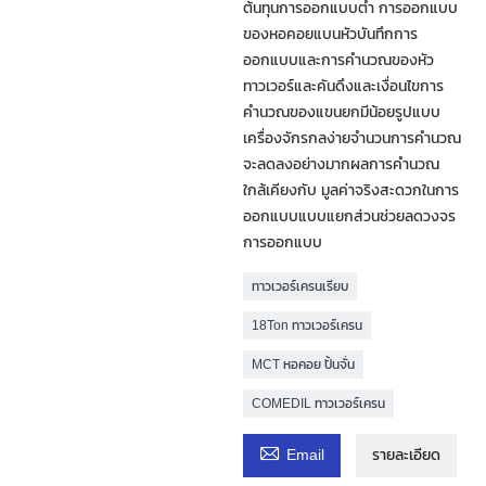
ต้นทุนการออกแบบต่ำ การออกแบบ
ของหอคอยแบนหัวบันทึกการ
ออกแบบและการคำนวณของหัว
ทาวเวอร์และคันดึงและเงื่อนไขการ
คำนวณของแขนยกมีน้อยรูปแบบ
เครื่องจักรกลง่ายจำนวนการคำนวณ
จะลดลงอย่างมากผลการคำนวณ
ใกล้เคียงกับ มูลค่าจริงสะดวกในการ
ออกแบบแบบแยกส่วนช่วยลดวงจร
การออกแบบ
ทาวเวอร์เครนเรียบ
18Ton ทาวเวอร์เครน
MCT หอคอย ปั้นจั่น
COMEDIL ทาวเวอร์เครน

Email
รายละเอียด