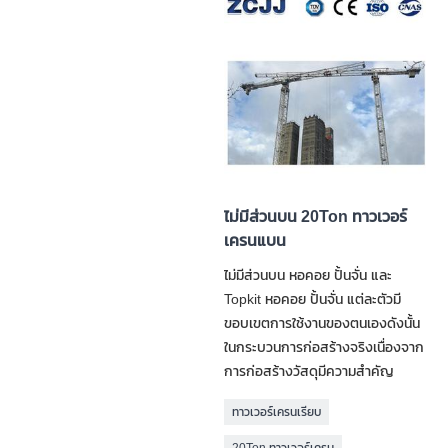
ไม่มีส่วนบน 20Ton ทาวเวอร์
เครนแบน
ไม่มีส่วนบน หอคอย ปั้นจั่น และ
Topkit หอคอย ปั้นจั่น แต่ละตัวมี
ขอบเขตการใช้งานของตนเองดังนั้น
ในกระบวนการก่อสร้างจริงเนื่องจาก
การก่อสร้างวัสดุมีความสำคัญ
ทาวเวอร์เครนเรียบ