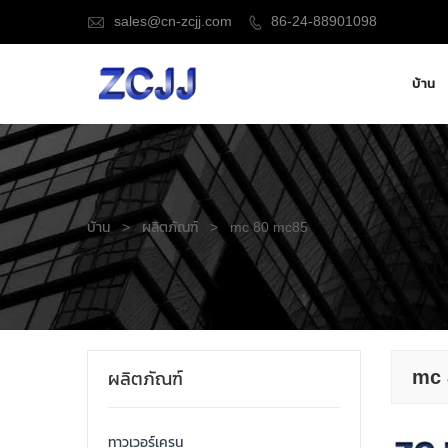
sales@cn-zcjj.com
86-24-88901098


บ้าน
บ้าน
>
ผลิตภัณฑ์
>
mc 80 mc85
mc 
ผลิตภัณฑ์
ทาวเวอร์เครน