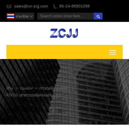
sales@cn-zcjj.com
86-24-88901098



ภาษาไทย

Toggl
บ้าน
>
προϊόν
>
ทาวเวอร์เครนให้เช่า
>
K5050 เช่าทาวเวอร์เครนเช่า