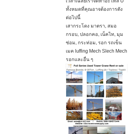
เวลาเฉลี่ยเราจัดหาอะไหล่ U
ทั้งหมดที่คุณอาจต้องการดัง
ต่อไปนี้
เสากระโดง มาตรา, สมอ
กรอบ, ปลอกคอ, เน็คไท, มุม
ซ่อม, กระท่อม, รอก รถเข็น
เมค luffing Mech Slech Mech
รอกและอื่น ๆ