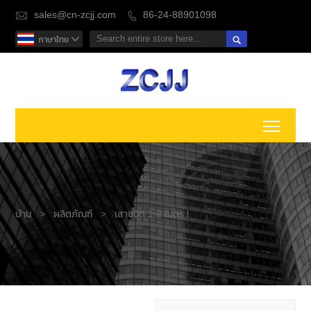
sales@cn-zcjj.com
86-24-88901098



ภาษาไทย

Toggl
บ้าน
>
ผลิตภัณฑ์
>
เสาชนิด 1.2 เมตร l