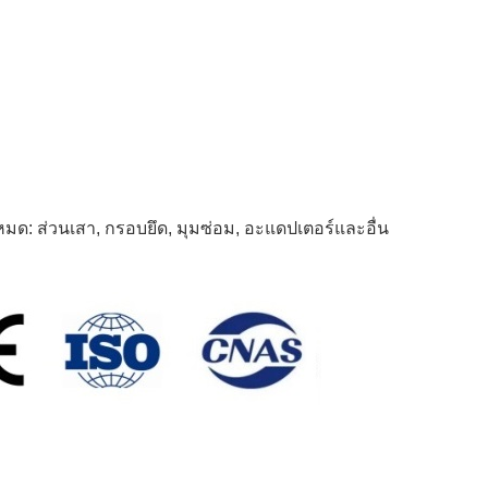
หมด: ส่วนเสา, กรอบยึด, มุมซ่อม, อะแดปเตอร์และอื่น