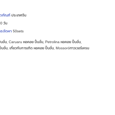
ิตภัณฑ์
ประเทศจีน
0 วัน
ารจัดหา
50sets
นจั่น, Caruaru หอคอย ปั้นจั่น, Petrolina หอคอย ปั้นจั่น,
นจั่น, เกี่ยวกับการเกิด หอคอย ปั้นจั่น, Mossoróทาวเวอร์เครน