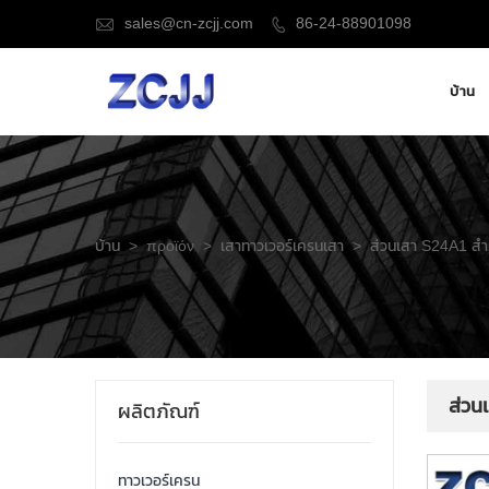
sales@cn-zcjj.com
86-24-88901098


บ้าน
บ้าน
>
προϊόν
>
เสาทาวเวอร์เครนเสา
>
ส่วนเสา S24A1 สำ
ส่วน
ผลิตภัณฑ์
ทาวเวอร์เครน