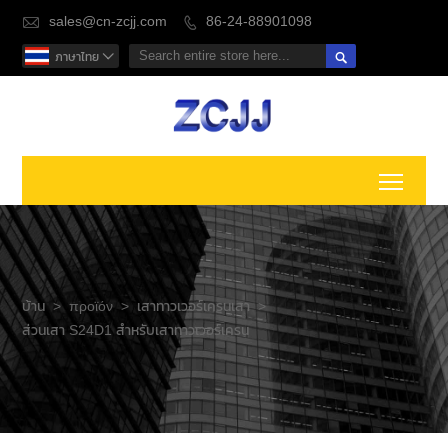
sales@cn-zcjj.com
86-24-88901098



ภาษาไทย

Toggl
บ้าน
>
προϊόν
>
เสาทาวเวอร์เครนเสา
>
ส่วนเสา S24D1 สำหรับเสาทาวเวอร์เครน