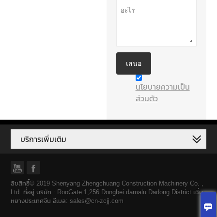
เสนอ
นโยบายความเป็น
ส่วนตัว
บริการเพิ่มเติม


ลิขสิทธิ์© 2019 Shenyang Zhengchuang Construction Machinery Co. ,
Ltd. ที่อยู่ บริษัท : RooGate 1,256 Dongbei damalu Dadong District เฉิ่น
หยางประเทศจีน อีเมล: sales@cn-zcjj.com
