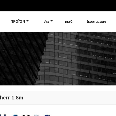
ΠΡΟΪΌΝ
ข่าว
กรณี
โรงงานแสดง
bherr 1.8m