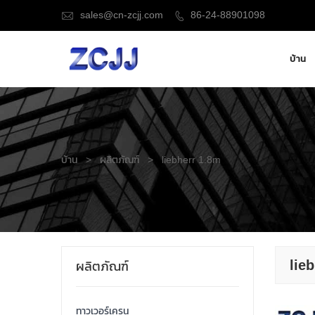
sales@cn-zcjj.com
86-24-88901098


บ้าน
บ้าน
>
ผลิตภัณฑ์
>
liebherr 1.8m
lie
ผลิตภัณฑ์
ทาวเวอร์เครน