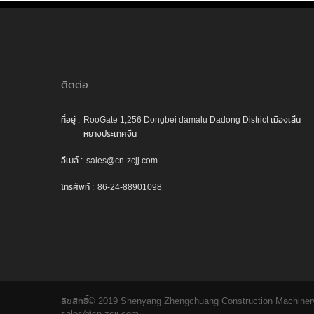
ติดต่อ
ที่อยู่ :
RooGate 1,256 Dongbei damalu Dadong District เมืองเสิ่น
หยางประเทศจีน
อีเมล์ :
sales@cn-zcjj.com
โทรศัพท์ :
86-24-88901098
ลิขสิทธิ์© 2019 Shenyang Zhengchuang Construction Machinery Co
sales@cn-zcjj.com