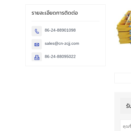
รายละเอียดการติดต่อ
86-24-88901098

sales@cn-zcjj.com

86-24-88095022

รั