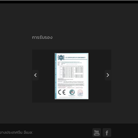
การรับรอง
ยางประเทศจีน อีเมล:

