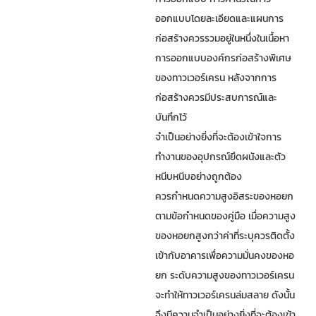
ออกแบบโดยละเอียดและแผนการ
ก่อสร้างควรรวมอยู่ในหนึ่งในเนื้อหา
การออกแบบองค์กรก่อสร้างพิเศษ
ของทาวเวอร์เครน หลังจากการ
ก่อสร้างควรมีประสบการณ์และ
บันทึกไว้
จำเป็นอย่างยิ่งที่จะต้องเข้าใจการ
ทำงานของอุปกรณ์ยึดผนังและตัว
หนีบหนีบอย่างถูกต้อง
ควรกำหนดความสูงอิสระของหอยก
ตามข้อกำหนดของคู่มือ เมื่อความสูง
ของหอยกสูงกว่าค่าที่ระบุควรติดตั้ง
เข้ากับอาคารเพื่อความมั่นคงของหอ
ยก ระดับความสูงของทาวเวอร์เครน
จะทำให้ทาวเวอร์เครนล่มสลาย ดังนั้น
จึงมีความจำเป็นอย่างยิ่งที่จะต้องเข้า