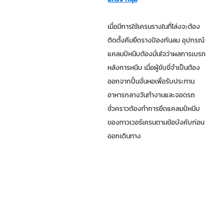
เมื่อมีการใช้เครนรางในที่โล่งจะต้อง
ติดตั้งคีมยึดรางป้องกันลม อุปกรณ์
แคลมป์หนีบต้องมั่นใจว่าผลการเบรก
หลังการหนีบ เมื่อผู้ขับขี่จำเป็นต้อง
ออกจากปั้นจั่นหอเพื่อรับประทาน
อาหารกลางวันทำงานและจอดรถ
ชั่วคราวต้องทำการยึดแคลมป์หนีบ
ของทาวเวอร์เครนตามข้อบังคับก่อน
ออกเดินทาง