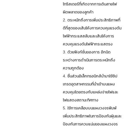
ไทริสเตอร์ที่เกิดจากการเดินสายไฟ
ผิดพลาดของลูกค้า
2. ตระหนักถึงการเพิ่มประสิทธิภาพที่
ดีที่สุดของเส้นโค้งการควบคุมแรงดัน
ไฟฟ้ากระแสสลับและเส้นโค้งการ
ควบคุมแรงดันไฟฟ้ากระแสตรง
3. ด้วยฟังก์ชั่นของการ อีกนิด
ระหว่างการดำเนินการตระหนักถึง
ความถูกต้อง
4. ชิ้นส่วนอิเล็กทรอนิกส์นำมาใช้ชิป
เกรดอุตสาหกรรมที่นำเข้าบนแผง
ควบคุมโดยตรงกับแหล่งจ่ายไฟและ
ไฟแสดงสถานะทิศทาง
5. ใช้การเคลือบบนแผงวงจรพิมพ์
เพิ่มประสิทธิภาพในการป้องกันฝุ่นและ
ป้องกันการควบแน่นของแผงวงจร