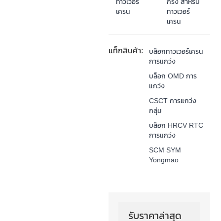
ทาวเวอร์
กรง สำหรับ
เครน
ทาวเวอร์
เครน
แท็กสินค้า:
บล็อกทาวเวอร์เครน
การแกว่ง
บล็อก OMD การ
แกว่ง
CSCT การแกว่ง
กลุ่ม
บล็อก HRCV RTC
การแกว่ง
SCM SYM
Yongmao
รับราคาล่าสุด