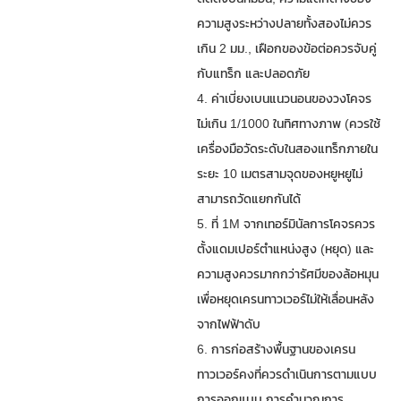
ความสูงระหว่างปลายทั้งสองไม่ควร
เกิน 2 มม., เฝือกของข้อต่อควรจับคู่
กับแทร็ก และปลอดภัย
4. ค่าเบี่ยงเบนแนวนอนของวงโคจร
ไม่เกิน 1/1000 ในทิศทางภาพ (ควรใช้
เครื่องมือวัดระดับในสองแทร็กภายใน
ระยะ 10 เมตรสามจุดของหยูหยูไม่
สามารถวัดแยกกันได้
5. ที่ 1M จากเทอร์มินัลการโคจรควร
ตั้งแดมเปอร์ตำแหน่งสูง (หยุด) และ
ความสูงควรมากกว่ารัศมีของล้อหมุน
เพื่อหยุดเครนทาวเวอร์ไม่ให้เลื่อนหลัง
จากไฟฟ้าดับ
6. การก่อสร้างพื้นฐานของเครน
ทาวเวอร์คงที่ควรดำเนินการตามแบบ
การออกแบบ การคำนวณการ