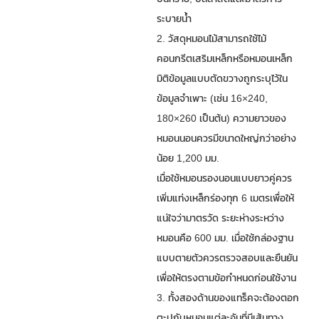
ระบายน้ำ
2. วัสดุหมอนไม้สามารถใช้ไม้
คอนกรีตเสริมเหล็กหรือหมอนเหล็ก
มิติข้อมูลแบบตัดขวางถูกระบุไว้ใน
ข้อมูลจำเพาะ (เช่น 16
×
240,
180
×
260 เป็นต้น) ความยาวของ
หมอนนอนควรมีขนาดใหญ่กว่าอย่าง
น้อย 1,200 มม.
เมื่อใช้หมอนรองนอนแบบยาวคู่ควร
เพิ่มแท่งเหล็กร่องทุก 6 เมตรเพื่อให้
แน่ใจว่ามาตรวัด ระยะห่างระหว่าง
หมอนคือ 600 มม. เมื่อใช้กล่องฐาน
แบบตายตัวควรตรวจสอบและยืนยัน
เพื่อให้ตรงตามข้อกำหนดก่อนใช้งาน
3. ทั้งสองด้านของแทร็คจะต้องตอก
ตะปูกับหมอนแต่ละอันที่มีเส้นทาง