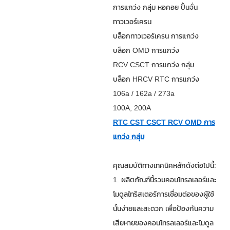
การแกว่ง กลุ่ม หอคอย ปั้นจั่น
ทาวเวอร์เครน
บล็อกทาวเวอร์เครน การแกว่ง
บล็อก OMD การแกว่ง
RCV CSCT การแกว่ง กลุ่ม
บล็อก HRCV RTC การแกว่ง
106a / 162a / 273a
100A, 200A
RTC CST CSCT RCV OMD การ
แกว่ง กลุ่ม
คุณสมบัติทางเทคนิคหลักดังต่อไปนี้:
1. ผลิตภัณฑ์นี้รวมคอนโทรลเลอร์และ
โมดูลไทริสเตอร์การเชื่อมต่อของผู้ใช้
นั้นง่ายและสะดวก เพื่อป้องกันความ
เสียหายของคอนโทรลเลอร์และโมดูล