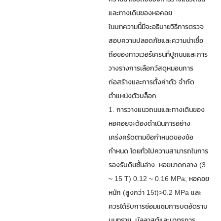
และทางเดินของหอคอย
ในบทความนี้
มี
จะอธิบายวิธีการตรวจ
สอบความปลอดภัยและความน่าเชื่อ
ถือของทาวเวอร์เครนที่ปูถนนและการ
วางรางการเลือกวัสดุหมอนการ
ก่อสร้างและการตั้งค่าตัว จำกัด
ตำแหน่งตัวบล็อก
1. การวางแนวถนนและทางเดินของ
หอคอยจะต้องดำเนินการอย่าง
เคร่งครัดตามข้อกำหนดของข้อ
กำหนด โดยทั่วไปความสามารถในการ
รองรับดินชั้นล่าง: หอขนาดกลาง (3
~ 15 T) 0.12 ~ 0.16 MPa; หอคอย
หนัก (สูงกว่า 15t)>0.2 MPa และ
ควรได้รับการซ่อมแซมการบดอัดราบ
บนทราย, บัลลาสต์และมาตรการ