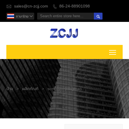
sales@cn-zcjj.com
86-24-88901098



ภาษาไทย

Toggl
บ้าน
>
ผลิตภัณฑ์
>
scm sym yongmao