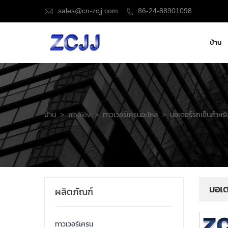
sales@cn-zcjj.com
86-24-88901098


บ้าน
บ้าน
>
προϊόν
>
ทาวเวอร์เครนอะไหล่
>
มอเตอร์รถเข็นสำหรั
มอเต
ผลิตภัณฑ์
ทาวเวอร์เครน