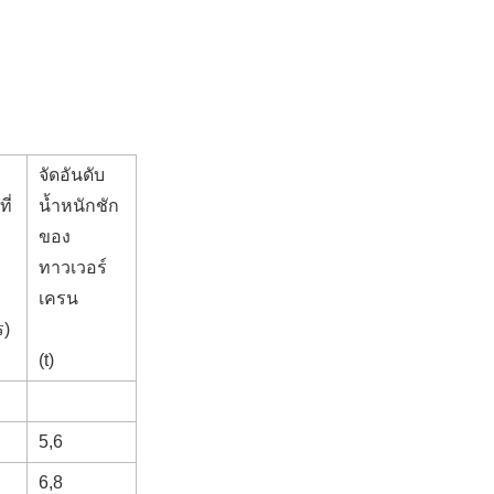
จัดอันดับ
ี่
น้ำหนักชัก
ของ
ทาวเวอร์
เครน
ร)
(t)
5,6
6,8