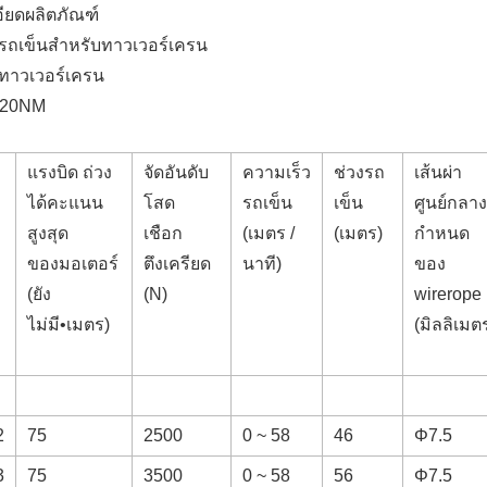
ียดผลิตภัณฑ์
รถเข็นสำหรับทาวเวอร์เครน
ทาวเวอร์เครน
120NM
แรงบิด ถ่วง
จัดอันดับ
ความเร็ว
ช่วงรถ
เส้นผ่า
ได้คะแนน
โสด
รถเข็น
เข็น
ศูนย์กลางท
สูงสุด
เชือก
(เมตร /
(เมตร)
กำหนด
ของมอเตอร์
ตึงเครียด
นาที)
ของ
(ยัง
(N)
wirerope
ไม่มี•เมตร)
(มิลลิเมต
2
75
2500
0 ~ 58
46
Φ7.5
3
75
3500
0 ~ 58
56
Φ7.5