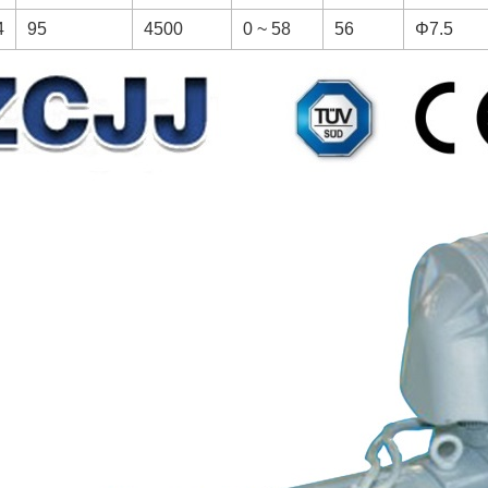
4
95
4500
0 ~ 58
56
Φ7.5